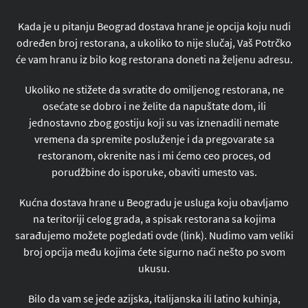
Kada je u pitanju Beograd dostava hrane je opcija koju nudi
određen broj restorana, a ukoliko to nije slučaj, Vaš Potrčko
će vam hranu iz bilo kog restorana doneti na željenu adresu.
Ukoliko ne stižete da svratite do omiljenog restorana, ne
osećate se dobro i ne želite da napuštate dom, ili
jednostavno zbog gostiju koji su vas iznenadili nemate
vremena da spremite posluženje i da pregovarate sa
restoranom, okrenite nas i mi ćemo ceo proces, od
porudžbine do isporuke, obaviti umesto vas.
Kućna dostava hrane u Beogradu je usluga koju obavljamo
na teritoriji celog grada, a spisak restorana sa kojima
sarađujemo možete pogledati ovde (link). Nudimo vam veliki
broj opcija među kojima ćete sigurno naći nešto po svom
ukusu.
Bilo da vam se jede azijska, italijanska ili latino kuhinja,