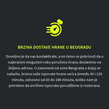
BRZINA DOSTAVE HRANE U BEOGRADU
Dovoljno je da nas kontaktirate, a mi ćemo se pobrinuti da u
najkraćem mogućem roku poručenu hranu dostavimo na
željenu adresu. U zavisnosti od zone Beograda u kojoj se
nalazite, brzina naše isporuke hrane varira između 45 i 120
minuta, odnosno od 60 do 180 minuta, koliko nam je
potrebno da izvršimo isporuku porudžbine iz restorana.