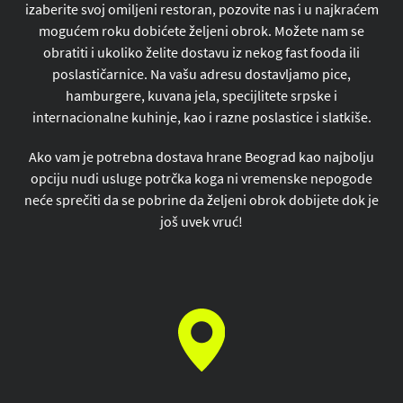
izaberite svoj omiljeni restoran, pozovite nas i u najkraćem
mogućem roku dobićete željeni obrok. Možete nam se
obratiti i ukoliko želite dostavu iz nekog fast fooda ili
poslastičarnice. Na vašu adresu dostavljamo pice,
hamburgere, kuvana jela, specijlitete srpske i
internacionalne kuhinje, kao i razne poslastice i slatkiše.
Ako vam je potrebna dostava hrane Beograd kao najbolju
opciju nudi usluge potrčka koga ni vremenske nepogode
neće sprečiti da se pobrine da željeni obrok dobijete dok je
još uvek vruć!