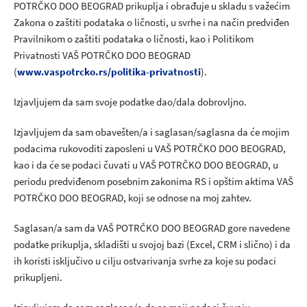
POTRČKO DOO BEOGRAD prikuplja i obrađuje u skladu s važećim
Zakona o zaštiti podataka o ličnosti, u svrhe i na način predviđen
Pravilnikom o zaštiti podataka o ličnosti, kao i Politikom
Privatnosti VAŠ POTRČKO DOO BEOGRAD
(
www.vaspotrcko.rs/politika-privatnosti
).
Izjavljujem da sam svoje podatke dao/dala dobrovljno.
Izjavljujem da sam obavešten/a i saglasan/saglasna da će mojim
podacima rukovoditi zaposleni u VAŠ POTRČKO DOO BEOGRAD,
kao i da će se podaci čuvati u VAŠ POTRČKO DOO BEOGRAD, u
periodu predviđenom posebnim zakonima RS i opštim aktima VAŠ
POTRČKO DOO BEOGRAD, koji se odnose na moj zahtev.
Saglasan/a sam da VAŠ POTRČKO DOO BEOGRAD gore navedene
podatke prikuplja, skladišti u svojoj bazi (Excel, CRM i slično) i da
ih koristi isključivo u cilju ostvarivanja svrhe za koje su podaci
prikupljeni.