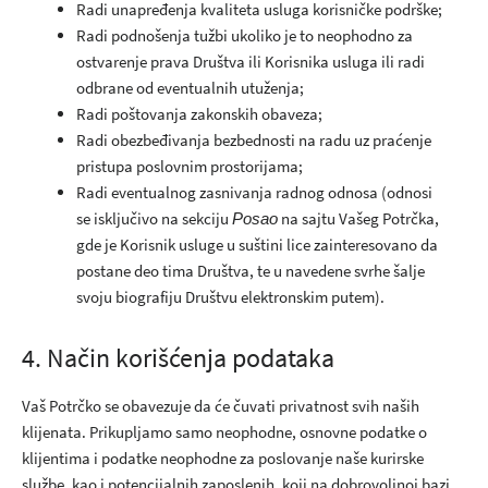
Radi unapređenja kvaliteta usluga korisničke podrške;
Radi podnošenja tužbi ukoliko je to neophodno za
ostvarenje prava Društva ili Korisnika usluga ili radi
odbrane od eventualnih utuženja;
Radi poštovanja zakonskih obaveza;
Radi obezbeđivanja bezbednosti na radu uz praćenje
pristupa poslovnim prostorijama;
Radi eventualnog zasnivanja radnog odnosa (odnosi
se isključivo na sekciju
na sajtu Vašeg Potrčka,
Posao
gde je Korisnik usluge u suštini lice zainteresovano da
postane deo tima Društva, te u navedene svrhe šalje
svoju biografiju Društvu elektronskim putem).
4. Način korišćenja podataka
Vaš Potrčko se obavezuje da će čuvati privatnost svih naših
klijenata. Prikupljamo samo neophodne, osnovne podatke o
klijentima i podatke neophodne za poslovanje naše kurirske
službe, kao i potencijalnih zaposlenih, koji na dobrovoljnoj bazi