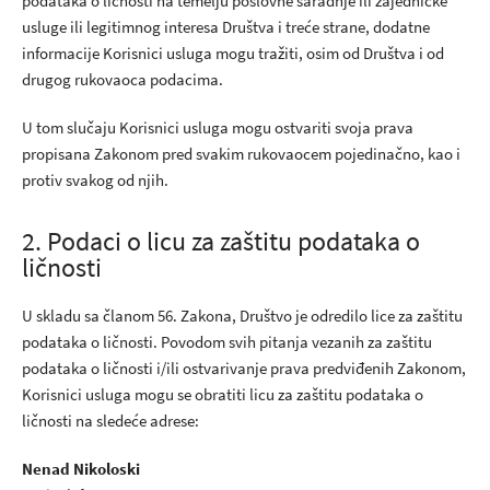
podataka o ličnosti na temelju poslovne saradnje ili zajedničke
usluge ili legitimnog interesa Društva i treće strane, dodatne
informacije Korisnici usluga mogu tražiti, osim od Društva i od
drugog rukovaoca podacima.
U tom slučaju Korisnici usluga mogu ostvariti svoja prava
propisana Zakonom pred svakim rukovaocem pojedinačno, kao i
protiv svakog od njih.
2. Podaci o licu za zaštitu podataka o
ličnosti
U skladu sa članom 56. Zakona, Društvo je odredilo lice za zaštitu
podataka o ličnosti. Povodom svih pitanja vezanih za zaštitu
podataka o ličnosti i/ili ostvarivanje prava predviđenih Zakonom,
Korisnici usluga mogu se obratiti licu za zaštitu podataka o
ličnosti na sledeće adrese:
Nenad Nikoloski