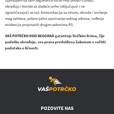
Izjavljujem da sam saglasan/a da se moji podaci čuvaju,
obrađuju i koriste za sledeće svrhe (uključujući i ne
ograničavajući se na): komunikacija sa mnom, obrada i izvršenje
mog zahteva, potencijalno zasnivanje radnog odnosa, vođenje
evidencija propisanih drugim zakonima RS.
VAŠ POTRČKO DOO BEOGRAD garantuje fizičkim licima, čije
podatke obrađuje, sva prava predviđena Zakonom o zaštiti
podataka o ličnosti.
POZOVITE NAS