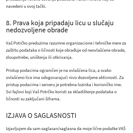
navedeni u ovoj tački.
8. Prava koja pripadaju licu u slučaju
nedozvoljene obrade
Vaš Potrčko preduzima razumne organizacione i tehničke mere za
zaštitu podataka o ličnosti koje obrađuje od neovlašćene obrade,
zloupotrebe, uništenja ili otkrivanja.
Pristup podacima ograničen je na ovlašćena lica, a svako
ovlašćeno lice ima odogovarajući nivo dozvoljene aktivnosti. Za
pristup podacima i serveru je potrebna lozinka i korisničko ime.
Svi fajlovi koji Vaš Potrčko koristi za skladištenje podataka o
ličnosti su zaključani šiframa.
IZJAVA O SAGLASNOSTI
Izjavljujem da sam saglasan/saglasna da moje lične podatke VAŠ