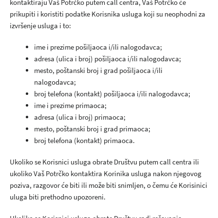
kontaktiraju Vaš Potrčko putem call centra, Vaš Potrčko će
prikupiti i koristiti podatke Korisnika usluga koji su neophodni za
izvršenje usluga i to:
ime i prezime pošiljaoca i/ili nalogodavca;
adresa (ulica i broj) pošiljaoca i/ili nalogodavca;
mesto, poštanski broj i grad pošiljaoca i/ili
nalogodavca;
broj telefona (kontakt) pošiljaoca i/ili nalogodavca;
ime i prezime primaoca;
adresa (ulica i broj) primaoca;
mesto, poštanski broj i grad primaoca;
broj telefona (kontakt) primaoca.
Ukoliko se Korisnici usluga obrate Društvu putem call centra ili
ukoliko Vaš Potrčko kontaktira Korinika usluga nakon njegovog
poziva, razgovor će biti ili može biti snimljen, o čemu će Korisinici
uluga biti prethodno upozoreni.