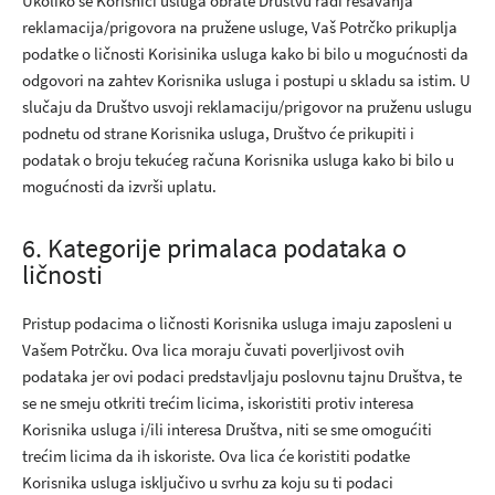
Ukoliko se Korisnici usluga obrate Društvu radi rešavanja
reklamacija/prigovora na pružene usluge, Vaš Potrčko prikuplja
podatke o ličnosti Korisinika usluga kako bi bilo u mogućnosti da
odgovori na zahtev Korisnika usluga i postupi u skladu sa istim. U
slučaju da Društvo usvoji reklamaciju/prigovor na pruženu uslugu
podnetu od strane Korisnika usluga, Društvo će prikupiti i
podatak o broju tekućeg računa Korisnika usluga kako bi bilo u
mogućnosti da izvrši uplatu.
6. Kategorije primalaca podataka o
ličnosti
Pristup podacima o ličnosti Korisnika usluga imaju zaposleni u
Vašem Potrčku. Ova lica moraju čuvati poverljivost ovih
podataka jer ovi podaci predstavljaju poslovnu tajnu Društva, te
se ne smeju otkriti trećim licima, iskoristiti protiv interesa
Korisnika usluga i/ili interesa Društva, niti se sme omogućiti
trećim licima da ih iskoriste. Ova lica će koristiti podatke
Korisnika usluga isključivo u svrhu za koju su ti podaci