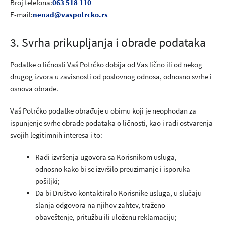
Broj telefona:
063 518 110
E-mail:
nenad@vaspotrcko.rs
3. Svrha prikupljanja i obrade podataka
Podatke o ličnosti Vaš Potrčko dobija od Vas lično ili od nekog
drugog izvora u zavisnosti od poslovnog odnosa, odnosno svrhe i
osnova obrade.
Vaš Potrčko podatke obrađuje u obimu koji je neophodan za
ispunjenje svrhe obrade podataka o ličnosti, kao i radi ostvarenja
svojih legitimnih interesa i to:
Radi izvršenja ugovora sa Korisnikom usluga,
odnosno kako bi se izvršilo preuzimanje i isporuka
pošiljki;
Da bi Društvo kontaktiralo Korisnike usluga, u slučaju
slanja odgovora na njihov zahtev, traženo
obaveštenje, pritužbu ili uloženu reklamaciju;