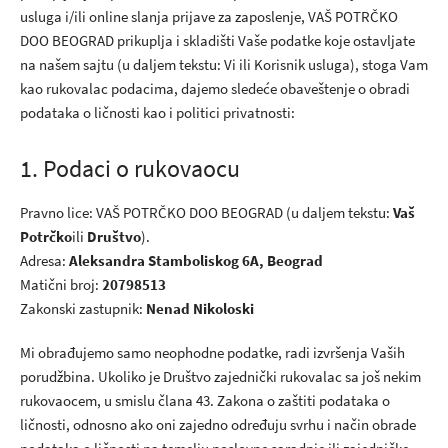
usluga i/ili online slanja prijave za zaposlenje, VAŠ POTRČKO
DOO BEOGRAD prikuplja i skladišti Vaše podatke koje ostavljate
na našem sajtu (u daljem tekstu: Vi ili Korisnik usluga), stoga Vam
kao rukovalac podacima, dajemo sledeće obaveštenje o obradi
podataka o ličnosti kao i politici privatnosti:
1. Podaci o rukovaocu
Pravno lice: VAŠ POTRČKO DOO BEOGRAD (u daljem tekstu:
Vaš
Potrčko
ili
Društvo
).
Adresa:
Aleksandra Stamboliskog 6A, Beograd
Matični broj:
20798513
Zakonski zastupnik:
Nenad Nikoloski
Mi obrađujemo samo neophodne podatke, radi izvršenja Vaših
porudžbina. Ukoliko je Društvo zajednički rukovalac sa još nekim
rukovaocem, u smislu člana 43. Zakona o zaštiti podataka o
ličnosti, odnosno ako oni zajedno određuju svrhu i način obrade