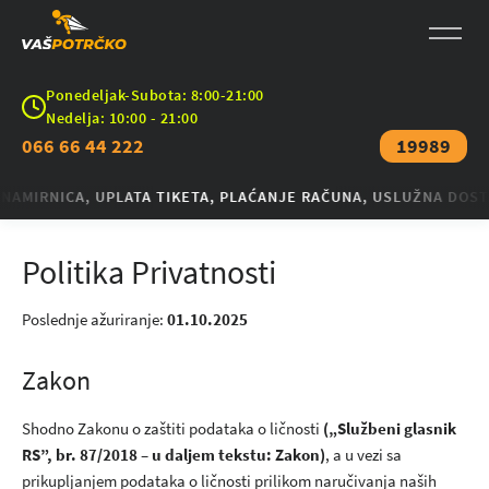
Ponedeljak-Subota: 8:00-21:00
Nedelja: 10:00 - 21:00
066 66 44 222
19989
MIRNICA, UPLATA TIKETA, PLAĆANJE RAČUNA, USLUŽNA DOSTAVA 
Politika Privatnosti
Poslednje ažuriranje:
01.10.2025
Zakon
Shodno Zakonu o zaštiti podataka o ličnosti
(„Službeni glasnik
RS”, br. 87/2018 – u daljem tekstu: Zakon)
, a u vezi sa
prikupljanjem podataka o ličnosti prilikom naručivanja naših