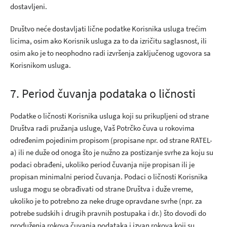
dostavljeni.
Društvo neće dostavljati lične podatke Korisnika usluga trećim
licima, osim ako Korisnik usluga za to da izričitu saglasnost, ili
osim ako je to neophodno radi izvršenja zaključenog ugovora sa
Korisnikom usluga.
7. Period čuvanja podataka o ličnosti
Podatke o ličnosti Korisnika usluga koji su prikupljeni od strane
Društva radi pružanja usluge, Vaš Potrčko čuva u rokovima
određenim pojedinim propisom (propisane npr. od strane RATEL-
a) ili ne duže od onoga što je nužno za postizanje svrhe za koju su
podaci obrađeni, ukoliko period čuvanja nije propisan ili je
propisan minimalni period čuvanja. Podaci o ličnosti Korisnika
usluga mogu se obrađivati od strane Društva i duže vreme,
ukoliko je to potrebno za neke druge opravdane svrhe (npr. za
potrebe sudskih i drugih pravnih postupaka i dr.) što dovodi do
produženja rokova čuvanja podataka i izvan rokova koji su