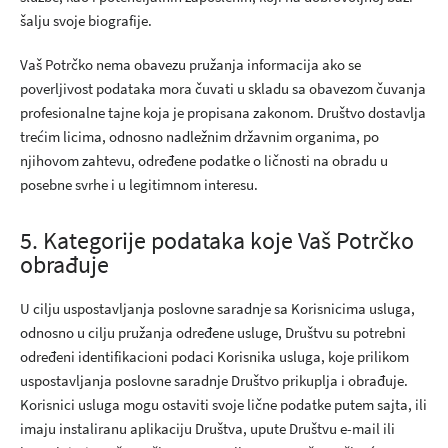
šalju svoje biografije.
Vaš Potrčko nema obavezu pružanja informacija ako se
poverljivost podataka mora čuvati u skladu sa obavezom čuvanja
profesionalne tajne koja je propisana zakonom. Društvo dostavlja
trećim licima, odnosno nadležnim državnim organima, po
njihovom zahtevu, određene podatke o ličnosti na obradu u
posebne svrhe i u legitimnom interesu.
5. Kategorije podataka koje Vaš Potrčko
obrađuje
U cilju uspostavljanja poslovne saradnje sa Korisnicima usluga,
odnosno u cilju pružanja određene usluge, Društvu su potrebni
određeni identifikacioni podaci Korisnika usluga, koje prilikom
uspostavljanja poslovne saradnje Društvo prikuplja i obrađuje.
Korisnici usluga mogu ostaviti svoje lične podatke putem sajta, ili
imaju instaliranu aplikaciju Društva, upute Društvu e-mail ili